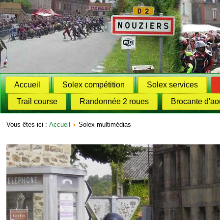
Accueil
Solex compétition
Solex services
Trail course
Randonnée 2 roues
Brocante d'ao
Vous êtes ici :
Accueil
Solex multimédias