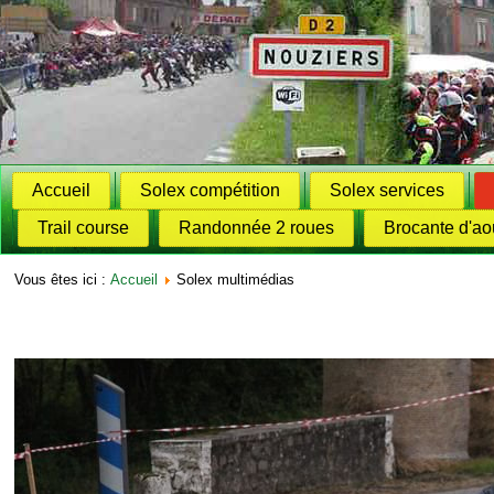
Accueil
Solex compétition
Solex services
Trail course
Randonnée 2 roues
Brocante d'ao
Vous êtes ici :
Accueil
Solex multimédias